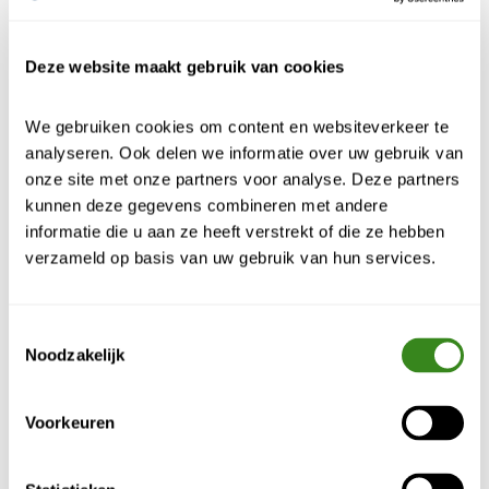
Hoe lang bewaren wij uw
Deze website maakt gebruik van cookies
persoonsgegevens?
Wij bewaren uw persoonsgegevens niet langer
We gebruiken cookies om content en websiteverkeer te 
dan noodzakelijk is voor de doeleinden
analyseren. Ook delen we informatie over uw gebruik van 
waarvoor ze zijn verzameld. In het kader van de
onze site met onze partners voor analyse. Deze partners 
behandeling van meldingen hanteren wij een
kunnen deze gegevens combineren met andere 
maximaal bewaartermijn van zeven jaar na de
informatie die u aan ze heeft verstrekt of die ze hebben 
afhandeling van de melding. Na deze periode
verzameld op basis van uw gebruik van hun services.
worden uw persoonsgegevens verwijderd, tenzij
er een wettelijke verplichting is die ons verplicht
de gegevens langer te bewaren.
Toestemmingsselectie
Vernietiging vindt plaats binnen zeven jaar nadat
Noodzakelijk
het eindrapport is toegezonden aan de hoogst
leidinggevende van de organisatie waar de
Voorkeuren
betrokkene werkzaam is/was (op basis van de
BIPO). Deze termijn kan ook korter zijn
afhankelijk van de betreffende stukken en wat er